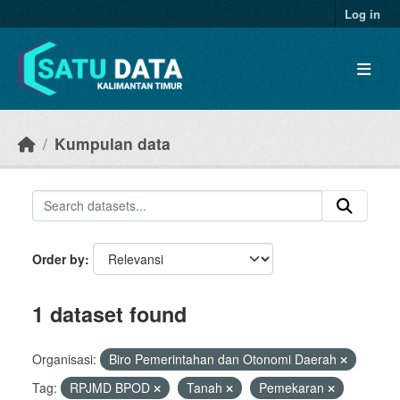
Skip to main content
Log in
Kumpulan data
Order by
1 dataset found
Organisasi:
Biro Pemerintahan dan Otonomi Daerah
Tag:
RPJMD BPOD
Tanah
Pemekaran