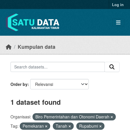
Skip to main content
Log in
Kumpulan data
Order by
1 dataset found
Organisasi:
Biro Pemerintahan dan Otonomi Daerah
Tag:
Pemekaran
Tanah
Rupabumi