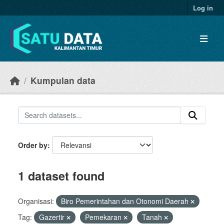
Skip to main content
Log in
Kumpulan data
Order by
1 dataset found
Organisasi:
Biro Pemerintahan dan Otonomi Daerah
Tag:
Gazertir
Pemekaran
Tanah