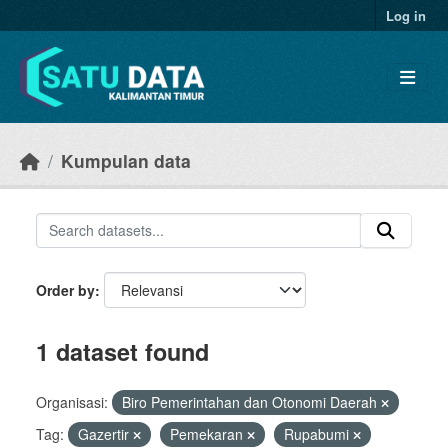
Skip to main content
Log in
Kumpulan data
Order by
1 dataset found
Organisasi:
Biro Pemerintahan dan Otonomi Daerah
Tag:
Gazertir
Pemekaran
Rupabumi