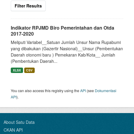
Filter Results
Indikator RPJMD Biro Pemerintahan dan Otda
2017-2020
Meliputi Variabel__Satuan Jumlah Unsur Nama Rupabumi
yang dibakukan (Gazertir Nasional)__Unsur (Pembentukan
Daerah otonomi baru ) Pemekaran Kab/Kota__ Jumlah
(Pembentukan Daerah...
XLSX
CSV
You can also access this registry using the
API
(see
Dokumentasi
API
).
About Satu Data
CKAN API