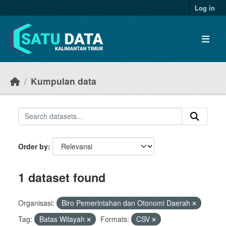
Skip to main content
Log in
Kumpulan data
Order by
1 dataset found
Organisasi:
Biro Pemerintahan dan Otonomi Daerah
Tag:
Batas Wilayah
Formats:
CSV