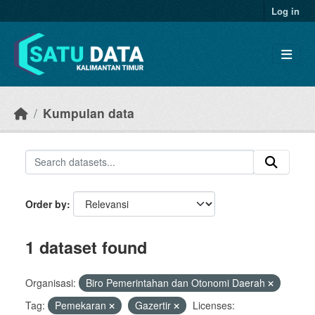
Skip to main content
Log in
Kumpulan data
Order by
1 dataset found
Organisasi:
Biro Pemerintahan dan Otonomi Daerah
Tag:
Pemekaran
Gazertir
Licenses: