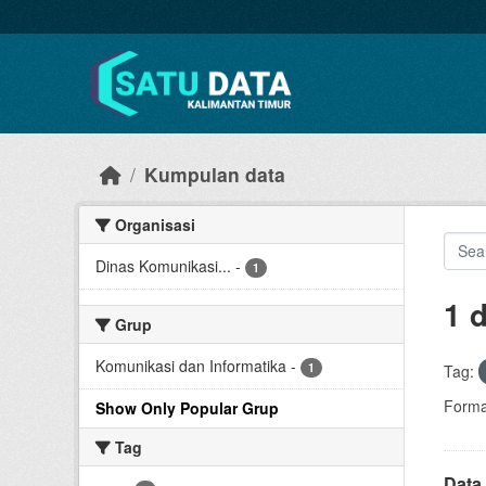
Skip to main content
Kumpulan data
Organisasi
Dinas Komunikasi...
-
1
1 
Grup
Komunikasi dan Informatika
-
1
Tag:
Forma
Show Only Popular Grup
Tag
Data