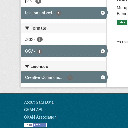
pos
-
1
Merup
telekomunikasi
-
Pamer
1
.xlsx
Formats
.xlsx
-
1
You can
CSV
-
1
Licenses
Creative Commons...
-
1
About Satu Data
CKAN API
CKAN Association