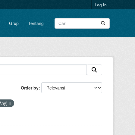
Log in
Grup
Tentang
Order by
Any)