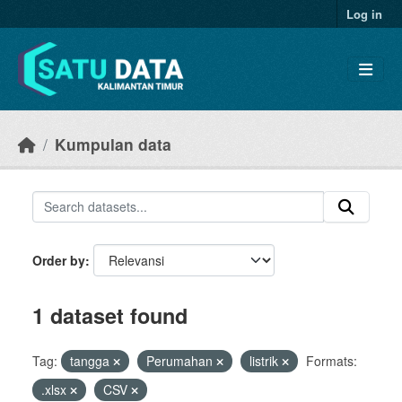
Skip to main content
Log in
Kumpulan data
Order by
1 dataset found
Tag:
tangga
Perumahan
listrik
Formats:
.xlsx
CSV