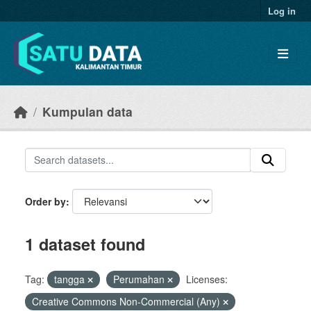
Skip to main content
Log in
Kumpulan data
Order by
1 dataset found
Tag:
tangga
Perumahan
Licenses:
Creative Commons Non-Commercial (Any)