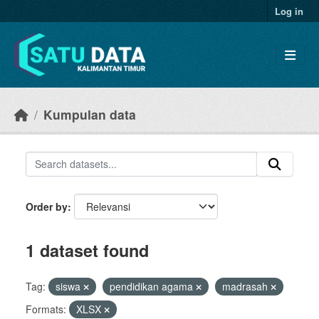
Skip to main content
Log in
Kumpulan data
Order by
1 dataset found
Tag:
siswa
pendidikan agama
madrasah
Formats:
XLSX