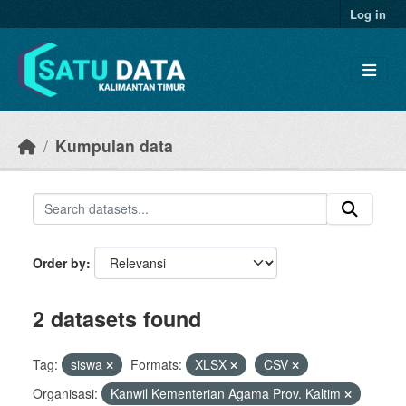
Skip to main content
Log in
Kumpulan data
Order by
2 datasets found
Tag:
siswa
Formats:
XLSX
CSV
Organisasi:
Kanwil Kementerian Agama Prov. Kaltim