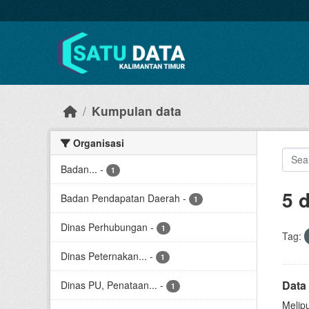
Skip to main content
Kumpulan data
Organisasi
Badan...
-
1
5 
Badan Pendapatan Daerah
-
1
Dinas Perhubungan
-
1
Tag:
Dinas Peternakan...
-
1
Data
Dinas PU, Penataan...
-
1
Melip