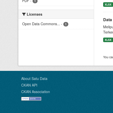
PDF
-
1
XLSX
Licenses
Data
Open Data Commons...
-
1
Melip
Terke
XLSX
You can
About Satu Data
CKAN API
CKAN Association