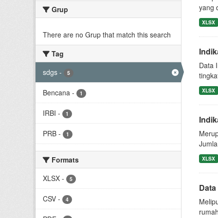
yang 
Grup
XLSX
There are no Grup that match this search
Indi
Tag
Data I
sdgs
-
5
tingka
XLSX
Bencana
-
1
IRBI
-
1
Indi
PRB
-
Merup
1
Jumla
Formats
XLSX
XLSX
-
5
Data
CSV
-
4
Melipu
rumah 