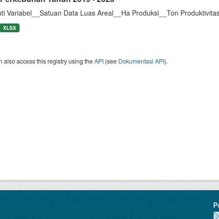
uti Variabel__Satuan Data Luas Areal__Ha Produksi__Ton Produktivit
XLSX
 also access this registry using the
API
(see
Dokumentasi API
).
P