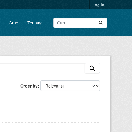
Log in
Grup
Tentang
Order by