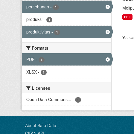
perkebunan
-
1
Melip
PDF
produksi
-
1
produktivitas
-
1
You can
Formats
PDF
-
1
XLSX
-
1
Licenses
Open Data Commons...
-
1
About Satu Data
CKAN API