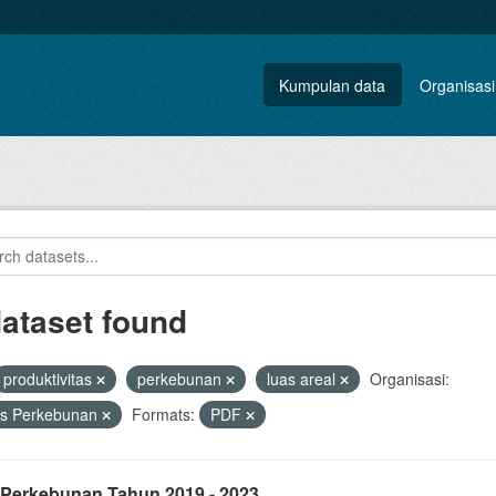
Kumpulan data
Organisasi
dataset found
produktivitas
perkebunan
luas areal
Organisasi:
as Perkebunan
Formats:
PDF
 Perkebunan Tahun 2019 - 2023