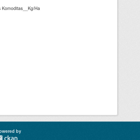
as Komoditas__Kg/Ha
owered by