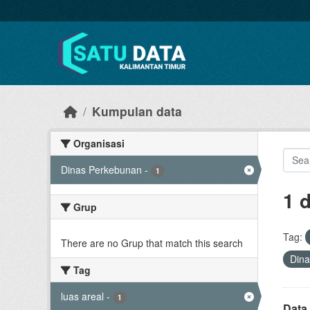
Skip to main content
Kumpulan data
Organisasi
Dinas Perkebunan
-
1
1 
Grup
Tag:
There are no Grup that match this search
Din
Tag
luas areal
-
1
Data