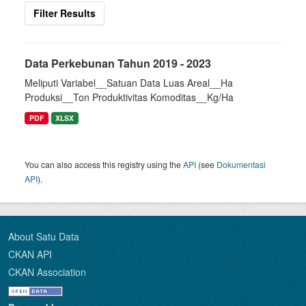
Filter Results
Data Perkebunan Tahun 2019 - 2023
Meliputi Variabel__Satuan Data Luas Areal__Ha
Produksi__Ton Produktivitas Komoditas__Kg/Ha
PDF
XLSX
You can also access this registry using the
API
(see
Dokumentasi
API
).
About Satu Data
CKAN API
CKAN Association