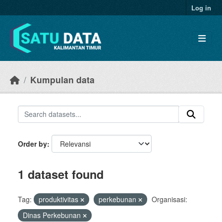
Skip to main content
Log in
Kumpulan data
Order by
1 dataset found
Tag:
produktivitas
perkebunan
Organisasi:
Dinas Perkebunan