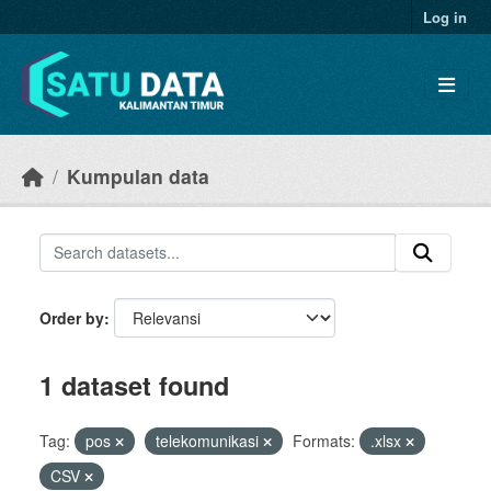
Skip to main content
Log in
Kumpulan data
Order by
1 dataset found
Tag:
pos
telekomunikasi
Formats:
.xlsx
CSV