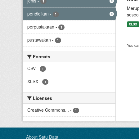
jenis
-
1
Merup
pendidikan
-
seseo
1
XLSX
perpustakaan
-
1
pustawakan
-
1
You can
Formats
CSV
-
1
XLSX
-
1
Licenses
Creative Commons...
-
1
About Satu Data