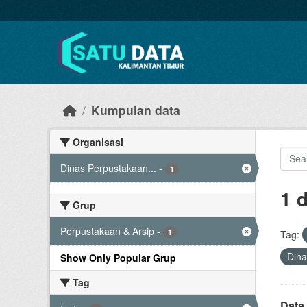
Skip to main content
Kumpulan data
Organisasi
Dinas Perpustakaan...
-
1
1 
Grup
Perpustakaan & Arsip
-
1
Tag:
Dina
Show Only Popular Grup
Tag
Data