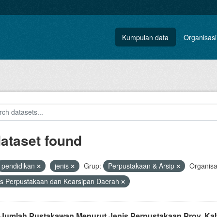
Kumpulan data
Organisasi
dataset found
pendidikan
jenis
Grup:
Perpustakaan & Arsip
Organisa
s Perpustakaan dan Kearsipan Daerah
 Jumlah Pustakawan Menurut Jenis Perpustakaan Prov. Kal