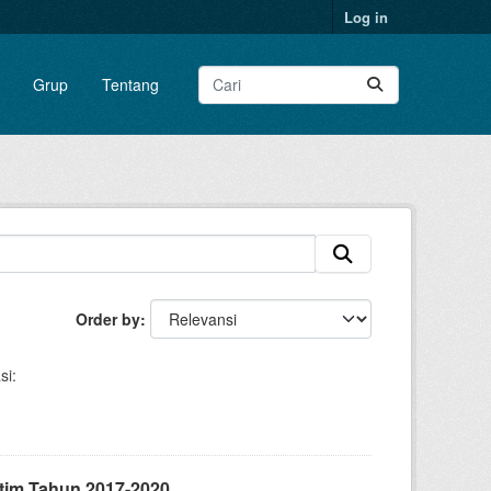
Log in
Grup
Tentang
Order by
si:
tim Tahun 2017-2020