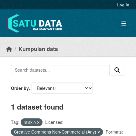
Skip to main content
Log in
Kumpulan data
Order by
1 dataset found
Tag:
miskin
Licenses:
Creative Commons Non-Commercial (Any)
Formats: