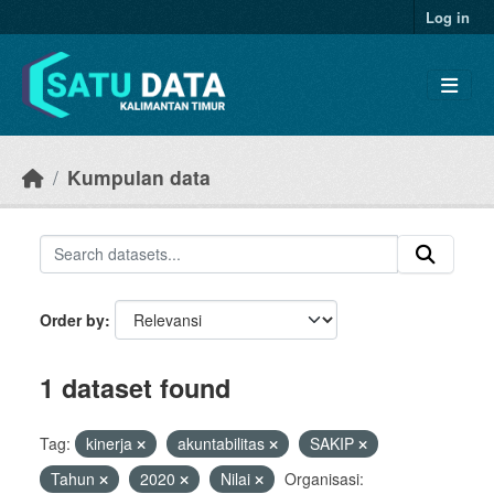
Skip to main content
Log in
Kumpulan data
Order by
1 dataset found
Tag:
kinerja
akuntabilitas
SAKIP
Tahun
2020
Nilai
Organisasi: