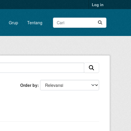
Log in
Grup
Tentang
Order by