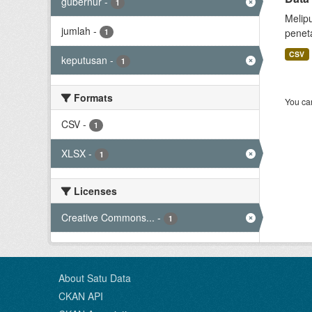
gubernur
-
1
Melip
jumlah
-
peneta
1
CSV
keputusan
-
1
Formats
You can
CSV
-
1
XLSX
-
1
Licenses
Creative Commons...
-
1
About Satu Data
CKAN API