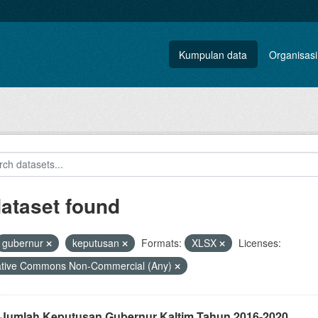
Kumpulan data
Organisasi
dataset found
gubernur
keputusan
Formats:
XLSX
Licenses:
ative Commons Non-Commercial (Any)
 Jumlah Keputusan Gubernur Kaltim Tahun 2016-2020