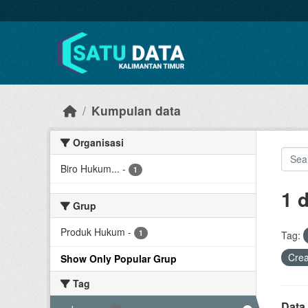
Skip to main content
Kumpulan data
Organisasi
Biro Hukum...
-
1
1 
Grup
Produk Hukum
-
1
Tag:
Cre
Show Only Popular Grup
Tag
Data