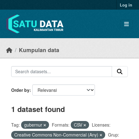
Skip to main content
Log in
Kumpulan data
Order by
1 dataset found
Tag:
gubernur
Formats:
CSV
Licenses:
Creative Commons Non-Commercial (Any)
Grup: