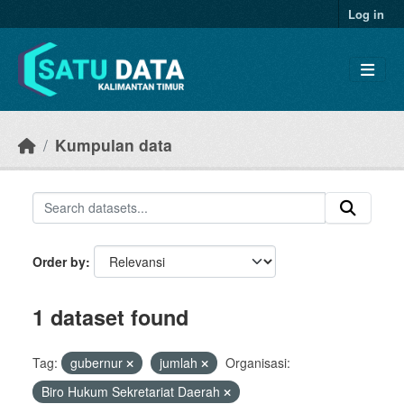
Skip to main content
Log in
Kumpulan data
Order by
1 dataset found
Tag:
gubernur
jumlah
Organisasi:
Biro Hukum Sekretariat Daerah