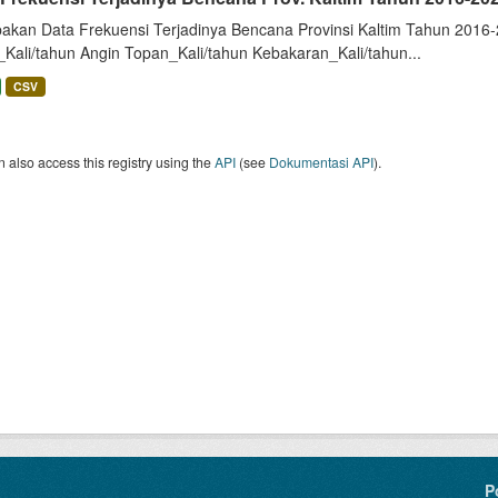
akan Data Frekuensi Terjadinya Bencana Provinsi Kaltim Tahun 2016-2
_Kali/tahun Angin Topan_Kali/tahun Kebakaran_Kali/tahun...
CSV
 also access this registry using the
API
(see
Dokumentasi API
).
P