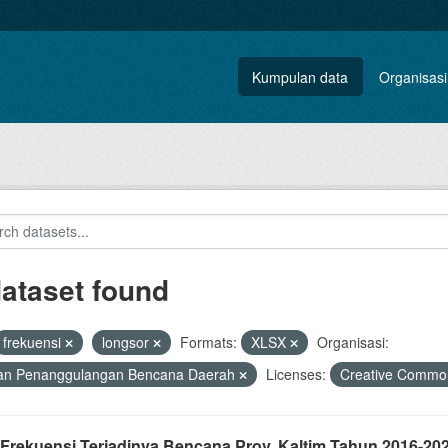
Kumpulan data
Organisasi
dataset found
frekuensi
longsor
Formats:
XLSX
Organisasi:
an Penanggulangan Bencana Daerah
Licenses:
Creative Commo
 Frekuensi Terjadinya Bencana Prov. Kaltim Tahun 2016-20