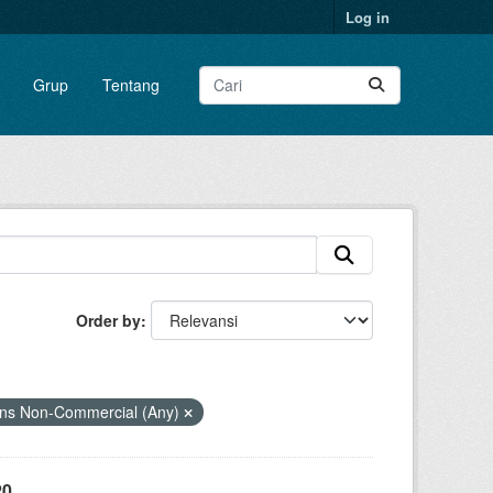
Log in
Grup
Tentang
Order by
ns Non-Commercial (Any)
20