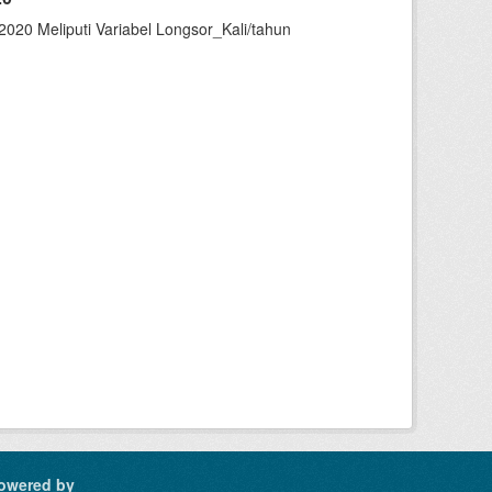
020 Meliputi Variabel Longsor_Kali/tahun
owered by