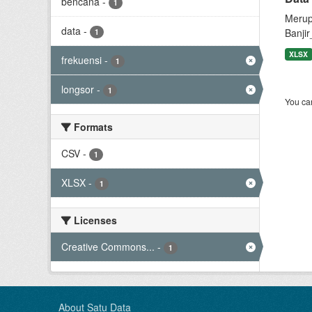
bencana
-
1
Merup
data
-
Banjir
1
XLSX
frekuensi
-
1
longsor
-
1
You can
Formats
CSV
-
1
XLSX
-
1
Licenses
Creative Commons...
-
1
About Satu Data