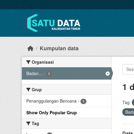
Skip to main content
Kumpulan data
Organisasi
Badan...
-
1
1 
Grup
Penanggulangan Bencana
-
1
Tag:
Bad
Show Only Popular Grup
Tag
Data