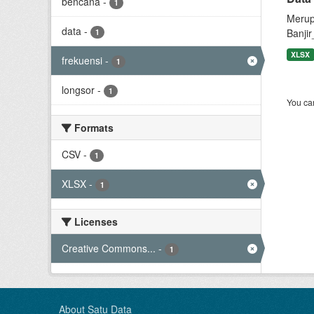
bencana
-
1
Merup
data
-
Banjir
1
XLSX
frekuensi
-
1
longsor
-
1
You can
Formats
CSV
-
1
XLSX
-
1
Licenses
Creative Commons...
-
1
About Satu Data