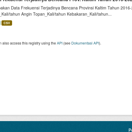
akan Data Frekuensi Terjadinya Bencana Provinsi Kaltim Tahun 2016-2
_Kali/tahun Angin Topan_Kali/tahun Kebakaran_Kali/tahun...
CSV
 also access this registry using the
API
(see
Dokumentasi API
).
P