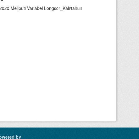
020 Meliputi Variabel Longsor_Kali/tahun
owered by