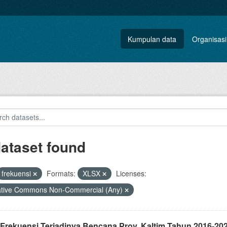
Kumpulan data
Organisasi
dataset found
frekuensi
Formats:
XLSX
Licenses:
ative Commons Non-Commercial (Any)
 Frekuensi Terjadinya Bencana Prov. Kaltim Tahun 2016-20