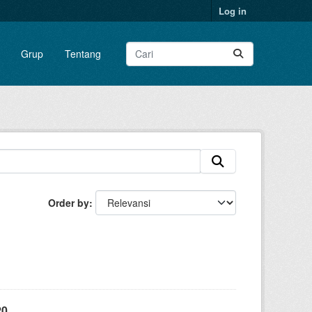
Log in
Grup
Tentang
Order by
20