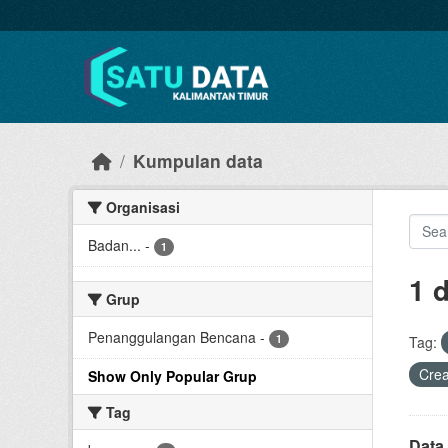
Skip to main content
Kumpulan data
Organisasi
Badan...
-
1
1 
Grup
Penanggulangan Bencana
-
1
Tag:
Cre
Show Only Popular Grup
Tag
Data