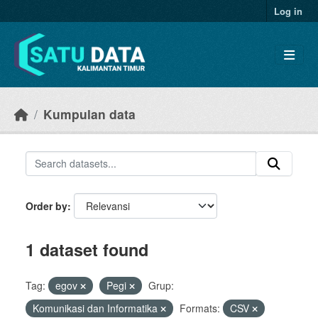
Skip to main content
Log in
Kumpulan data
Order by
1 dataset found
Tag:
egov
Pegi
Grup:
Komunikasi dan Informatika
Formats:
CSV