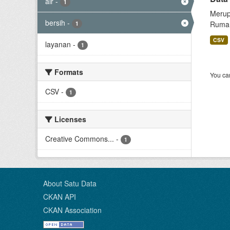
air
-
1
Merup
bersih
-
Rumah
1
CSV
layanan
-
1
Formats
You can
CSV
-
1
Licenses
Creative Commons...
-
1
About Satu Data
CKAN API
CKAN Association