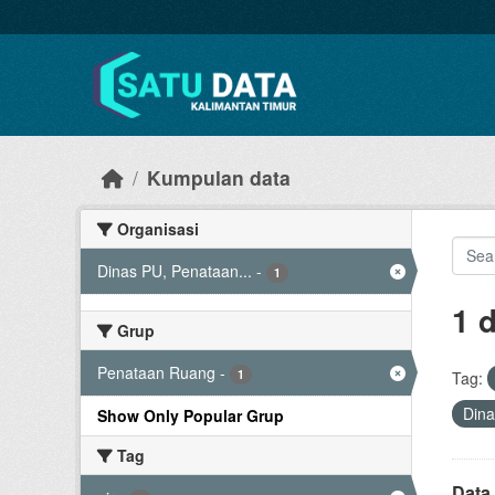
Skip to main content
Kumpulan data
Organisasi
Dinas PU, Penataan...
-
1
1 
Grup
Penataan Ruang
-
1
Tag:
Dina
Show Only Popular Grup
Tag
Data