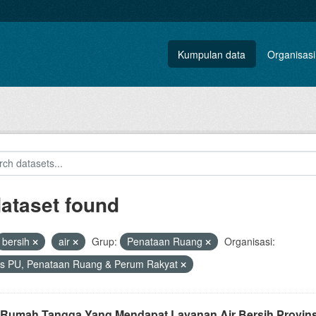
Kumpulan data
Organisasi
dataset found
bersih
air
Grup:
Penataan Ruang
Organisasi:
s PU, Penataan Ruang & Perum Rakyat
 Rumah Tangga Yang Mendapat Layanan Air Bersih Provins