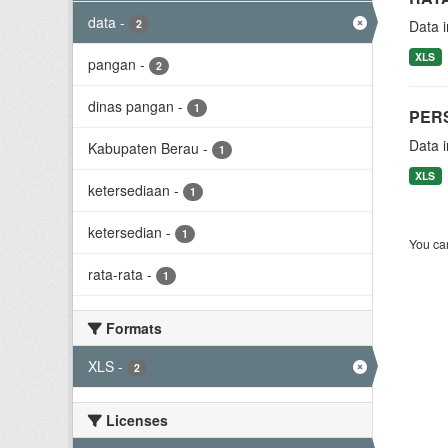
data
-
2
Data 
XLS
pangan
-
2
dinas pangan
-
1
PER
Data 
Kabupaten Berau
-
1
XLS
ketersediaan
-
1
ketersedian
-
1
You can
rata-rata
-
1
Formats
XLS
-
2
Licenses