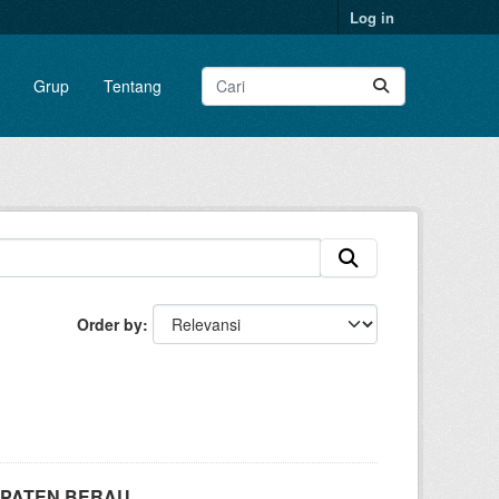
Log in
Grup
Tentang
Order by
UPATEN BERAU