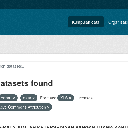
Kumpulan data
Organisasi
datasets found
berau
data
Formats:
XLS
Licenses:
tive Commons Attribution
A-RATA JUMLAH KETERSEDIAAN PANGAN UTAMA KAB