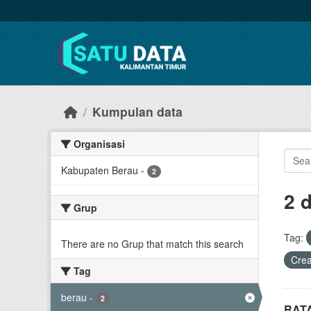
Skip to main content
Kumpulan data
Organisasi
Kabupaten Berau
-
2
2 
Grup
Tag:
There are no Grup that match this search
Crea
Tag
berau
-
2
RAT