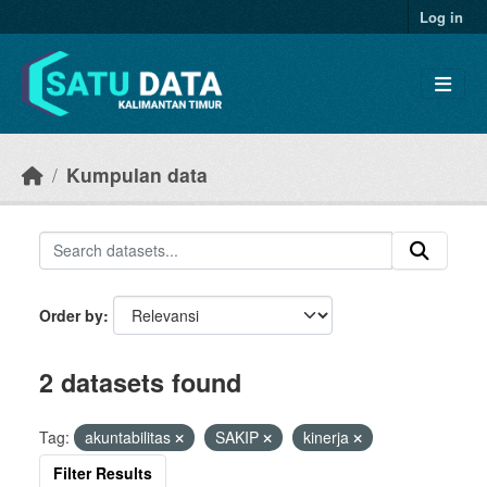
Skip to main content
Log in
Kumpulan data
Order by
2 datasets found
Tag:
akuntabilitas
SAKIP
kinerja
Filter Results