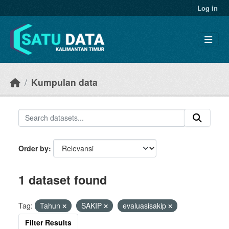
Skip to main content
Log in
Kumpulan data
Order by
1 dataset found
Tag:
Tahun
SAKIP
evaluasisakip
Filter Results