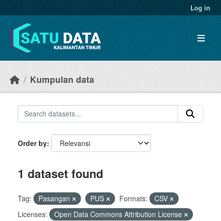
Skip to main content
Log in
Kumpulan data
Order by
1 dataset found
Tag:
Pasangan
PUS
Formats:
CSV
Licenses:
Open Data Commons Attribution License