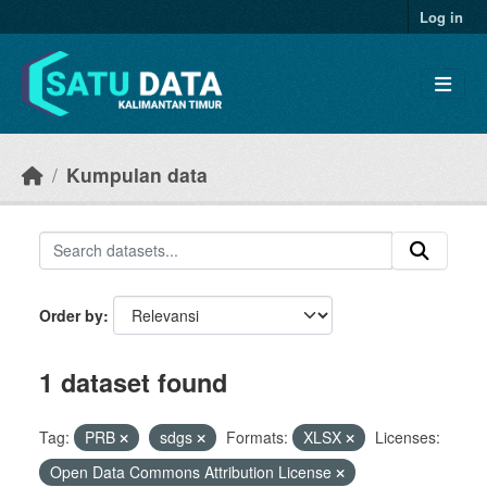
Skip to main content
Log in
Kumpulan data
Order by
1 dataset found
Tag:
PRB
sdgs
Formats:
XLSX
Licenses:
Open Data Commons Attribution License