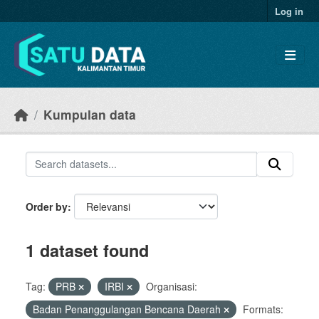
Skip to main content
Log in
Kumpulan data
Order by
1 dataset found
Tag:
PRB
IRBI
Organisasi:
Badan Penanggulangan Bencana Daerah
Formats: