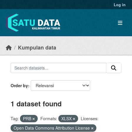
Skip to main content
Log in
Kumpulan data
Order by
1 dataset found
Tag:
PRB
Formats:
XLSX
Licenses:
Open Data Commons Attribution License