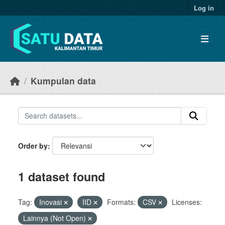
Skip to main content
Log in
Kumpulan data
Order by
1 dataset found
Tag:
Inovasi
IID
Formats:
CSV
Licenses:
Lainnya (Not Open)