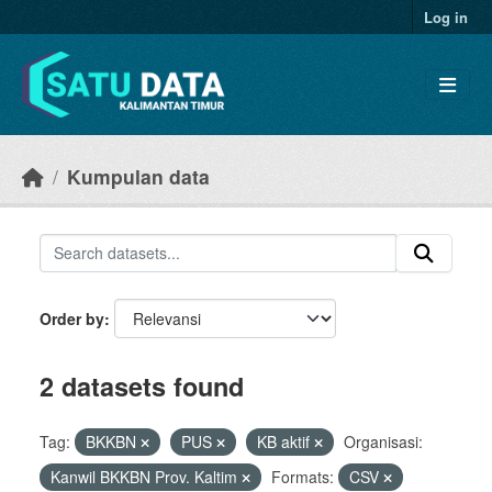
Skip to main content
Log in
Kumpulan data
Order by
2 datasets found
Tag:
BKKBN
PUS
KB aktif
Organisasi:
Kanwil BKKBN Prov. Kaltim
Formats:
CSV