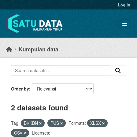
Skip to main content
Log in
Kumpulan data
Order by
2 datasets found
Tag:
BKKBN
PUS
Formats:
XLSX
CSV
Licenses: