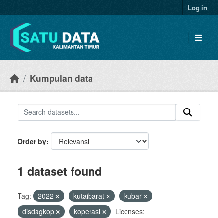
Skip to main content
Log in
Kumpulan data
Order by
1 dataset found
Tag:
2022
kutaibarat
kubar
disdagkop
koperasi
Licenses: