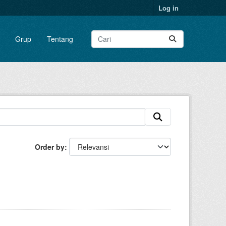
Log in
Grup
Tentang
Order by