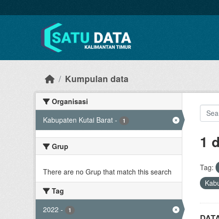
Skip to main content
Kumpulan data
Organisasi
Kabupaten Kutai Barat
-
1
1 
Grup
Tag:
There are no Grup that match this search
Kabu
Tag
2022
-
1
DAT