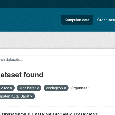
Kumpulan data
Organisasi
dataset found
2022
kutaibarat
disdagkop
Organisasi:
paten Kutai Barat
A DISDAGKOP & UKM KABUPATEN KUTAI BARAT