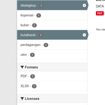
disdagkop
-
1
DATA
PDF
koperasi
-
1
kubar
-
1
You can
kutaibarat
-
1
perdagangan
-
1
ukm
-
1
Formats
PDF
-
1
XLSX
-
1
Licenses