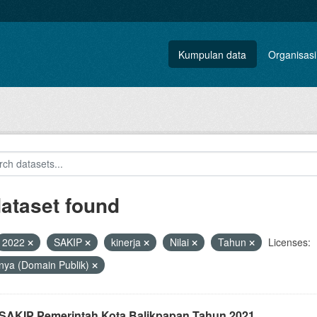
Kumpulan data
Organisasi
dataset found
2022
SAKIP
kinerja
Nilai
Tahun
Licenses:
nya (Domain Publik)
i SAKIP Pemerintah Kota Balikpapan Tahun 2021