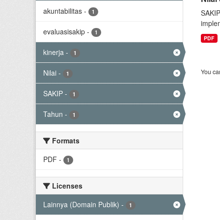
akuntabilitas
-
1
SAKIP
implem
evaluasisakip
-
1
PDF
kinerja
-
1
You can
Nilai
-
1
SAKIP
-
1
Tahun
-
1
Formats
PDF
-
1
Licenses
Lainnya (Domain Publik)
-
1