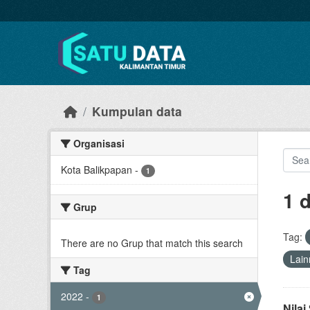
Skip to main content
Kumpulan data
Organisasi
Kota Balikpapan
-
1
1 
Grup
Tag:
There are no Grup that match this search
Lain
Tag
2022
-
1
Nila