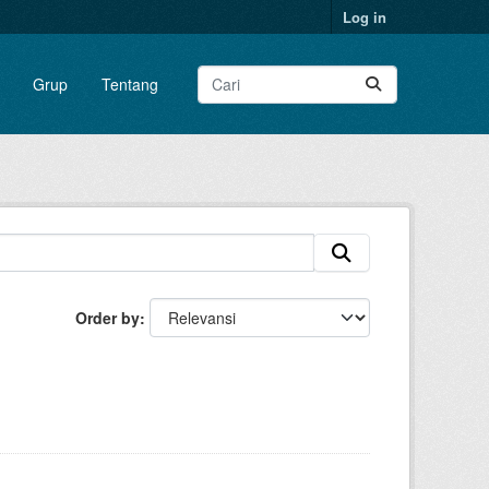
Log in
Grup
Tentang
Order by