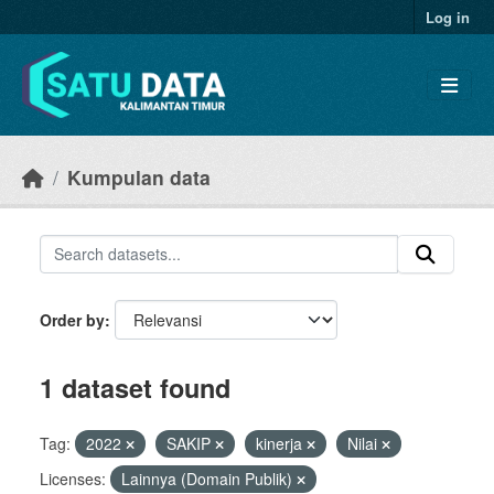
Skip to main content
Log in
Kumpulan data
Order by
1 dataset found
Tag:
2022
SAKIP
kinerja
Nilai
Licenses:
Lainnya (Domain Publik)