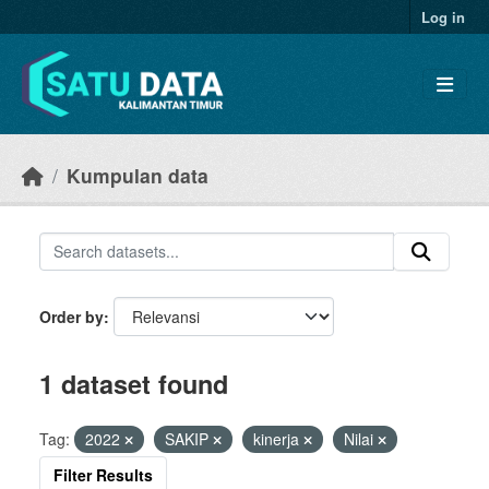
Skip to main content
Log in
Kumpulan data
Order by
1 dataset found
Tag:
2022
SAKIP
kinerja
Nilai
Filter Results