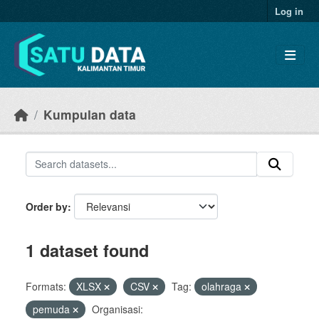
Skip to main content
Log in
Kumpulan data
Order by
1 dataset found
Formats:
XLSX
CSV
Tag:
olahraga
pemuda
Organisasi: