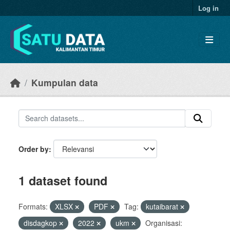
Skip to main content
Log in
Kumpulan data
Order by
1 dataset found
Formats:
XLSX
PDF
Tag:
kutaibarat
disdagkop
2022
ukm
Organisasi: