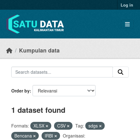
Skip to main content
Log in
Kumpulan data
Order by
1 dataset found
Formats:
XLSX
CSV
Tag:
sdgs
Bencana
IRBI
Organisasi: