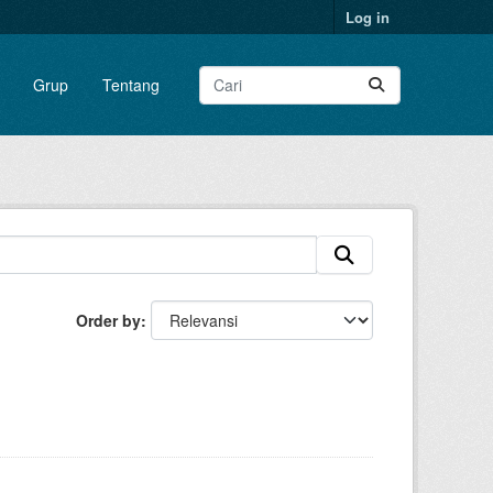
Log in
Grup
Tentang
Order by