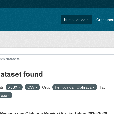
Kumpulan data
Organisasi
dataset found
ts:
XLSX
CSV
Grup:
Pemuda dan Olahraga
Tag:
hraga
 Pemuda dan Olahraga Provinsi Kaltim Tahun 2016-2020