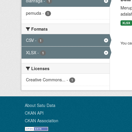
olahraga
-
1
Merup
pemuda
-
adala
1
XLSX
Formats
CSV
-
1
You can
XLSX
-
1
Licenses
Creative Commons...
-
1
About Satu Data
CKAN API
CKAN Association