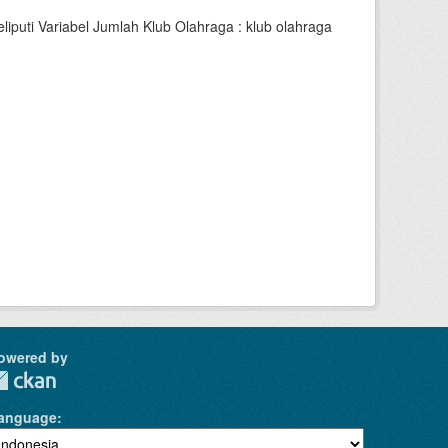
uti Variabel Jumlah Klub Olahraga : klub olahraga
owered by
anguage