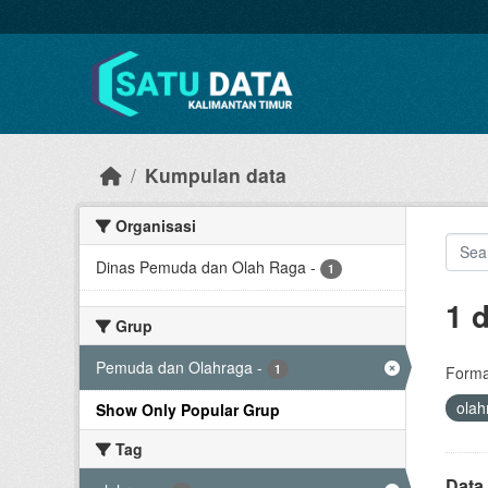
Skip to main content
Kumpulan data
Organisasi
Dinas Pemuda dan Olah Raga
-
1
1 
Grup
Pemuda dan Olahraga
-
1
Forma
ola
Show Only Popular Grup
Tag
Data