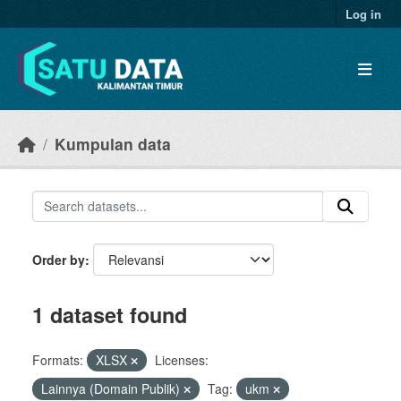
Skip to main content
Log in
Kumpulan data
Order by
1 dataset found
Formats:
XLSX
Licenses:
Lainnya (Domain Publik)
Tag:
ukm