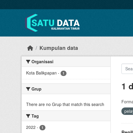
Skip to main content
Kumpulan data
Organisasi
Kota Balikpapan
-
1
1 
Grup
Forma
There are no Grup that match this search
pel
Tag
2022
-
1
Peni