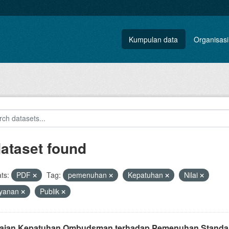
Kumpulan data
Organisasi
dataset found
ts:
PDF
Tag:
pemenuhan
Kepatuhan
Nilai
ayanan
Publik
laian Kepatuhan Ombudsman terhadap Pemenuhan Standar