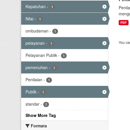
Kepatuhan
-
1
Penil
mengu
Nilai
-
1
PDF
ombudsman
-
1
You can
pelayanan
-
1
Pelayanan Publik
-
1
pemenuhan
-
1
Penilaian
-
1
Publik
-
1
standar
-
1
Show More Tag
Formats