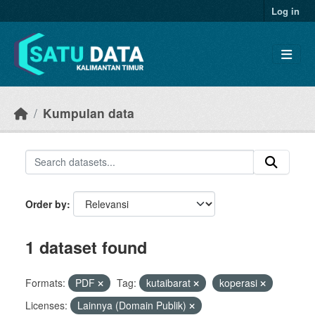
Skip to main content
Log in
Kumpulan data
Order by
1 dataset found
Formats:
PDF
Tag:
kutaibarat
koperasi
Licenses:
Lainnya (Domain Publik)