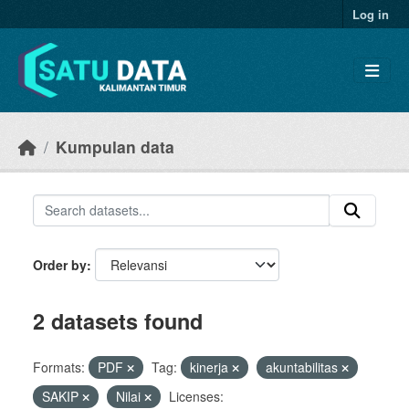
Skip to main content
Log in
Kumpulan data
Order by
2 datasets found
Formats:
PDF
Tag:
kinerja
akuntabilitas
SAKIP
Nilai
Licenses: