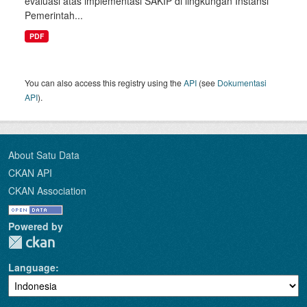
evaluasi atas implementasi SAKIP di lingkungan Instansi
Pemerintah...
PDF
You can also access this registry using the
API
(see
Dokumentasi
API
).
About Satu Data
CKAN API
CKAN Association
Powered by
Language