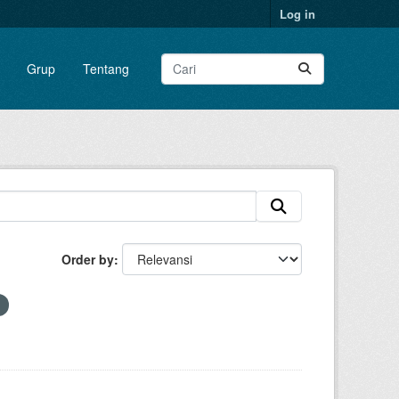
Log in
Grup
Tentang
Order by