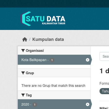
Skip to main content
Kumpulan data
Organisasi
Kota Balikpapan
-
1
1 
Grup
Forma
There are no Grup that match this search
Tah
Tag
2020
-
1
Nila