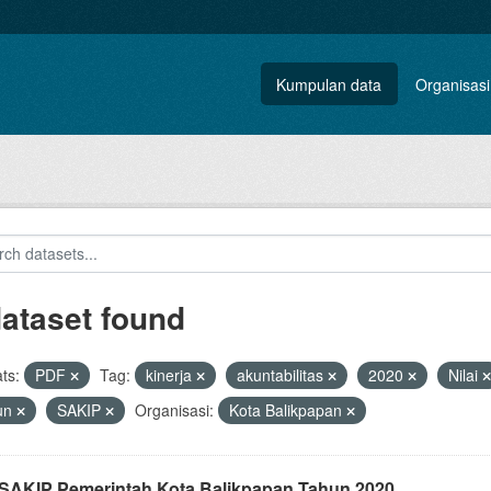
Kumpulan data
Organisasi
dataset found
ts:
PDF
Tag:
kinerja
akuntabilitas
2020
Nilai
un
SAKIP
Organisasi:
Kota Balikpapan
i SAKIP Pemerintah Kota Balikpapan Tahun 2020