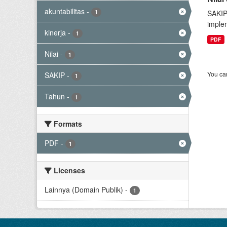
akuntabilitas
-
1
SAKIP
implem
kinerja
-
1
PDF
Nilai
-
1
You can
SAKIP
-
1
Tahun
-
1
Formats
PDF
-
1
Licenses
Lainnya (Domain Publik)
-
1