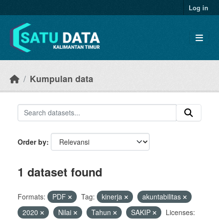
Skip to main content
Log in
Kumpulan data
Order by
1 dataset found
Formats:
PDF
Tag:
kinerja
akuntabilitas
2020
Nilai
Tahun
SAKIP
Licenses: